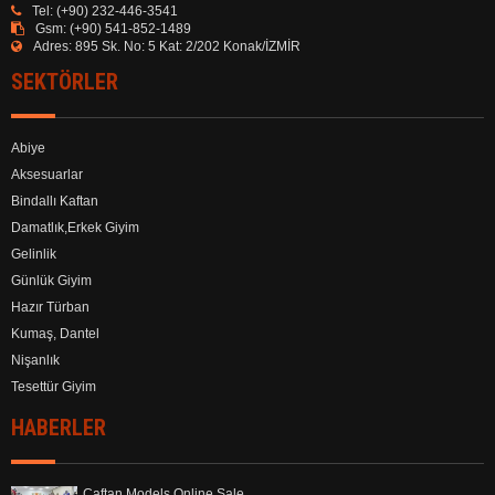
Tel:
(+90) 232-446-3541
KOCAELİ
KONYA
Gsm:
(+90) 541-852-1489
KÜTAHYA
MALATYA
Adres:
895 Sk. No: 5 Kat: 2/202 Konak/İZMİR
MANİSA
MARDİN
SEKTÖRLER
MUĞLA
MUŞ
NEVŞEHİR
NİĞDE
Abiye
ORDU
OSMANİYE
Aksesuarlar
RİZE
SAKARYA
Bindallı Kaftan
SAMSUN
SİİRT
Damatlık,Erkek Giyim
SİNOP
SİVAS
Gelinlik
ŞANLIURFA
ŞIRNAK
Günlük Giyim
TEKİRDAĞ
TOKAT
Hazır Türban
TRABZON
TUNCELİ
Kumaş, Dantel
UŞAK
VAN
Nişanlık
YALOVA
YOZGAT
Tesettür Giyim
ZONGULDAK
HABERLER
Caftan Models Online Sale