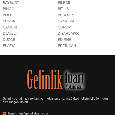
BAYBURT
BİLECİK
BİNGÖL
BİTLİS
BOLU
BURDUR
BURSA
ÇANAKKALE
ÇANKIRI
ÇORUM
DENİZLİ
DİYARBAKIR
DÜZCE
EDİRNE
ELAZIĞ
ERZİNCAN
ERZURUM
ESKİŞEHİR
GAZİANTEP
GİRESUN
GÜMÜŞHANE
HAKKARİ
HATAY
IĞDIR
ISPARTA
İÇEL
İSTANBUL
İZMİR
KAHRAMANMARAŞ
KARABÜK
KARAMAN
KARS
Gelinlik portalımıza reklam vermek isterseniz aşağıdaki iletişim bilgilerinden
KASTAMONU
KAYSERİ
bize ulaşabilirsiniz
KIRIKKALE
KIRKLARELİ
KIRŞEHİR
KİLİS
Email:
fair@gelinlikfuari.com